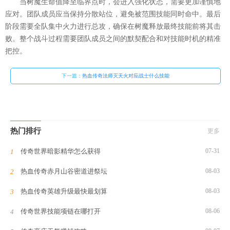
当树魔生命值降至临界点时，会进入强化状态，需要更加谨慎地
应对。团队成员应当保持分散站位，避免被范围技能同时命中。最后
阶段需要全队集中火力进行总攻，确保在树魔释放最终技能前将其击
败。整个战斗过程需要团队成员之间的默契配合和对技能时机的精准
把控。
下一篇：
热血传奇法师灭天火对应战士什么技能
热门排行
更多
传奇世界暗影精华怎么获得
07-31
热血传奇赤月山谷密道进祭坛
08-03
热血传奇英雄升级最快最划算
08-03
传奇世界技能项链在哪打开
08-06