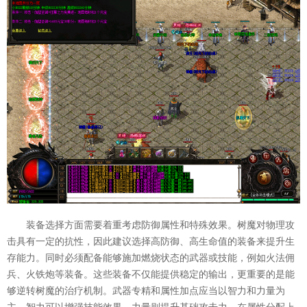
装备选择方面需要着重考虑防御属性和特殊效果。树魔对物理攻
击具有一定的抗性，因此建议选择高防御、高生命值的装备来提升生
存能力。同时必须配备能够施加燃烧状态的武器或技能，例如火法佣
兵、火铁炮等装备。这些装备不仅能提供稳定的输出，更重要的是能
够逆转树魔的治疗机制。武器专精和属性加点应当以智力和力量为