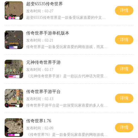
超变65535传奇世界
详情
发布时间：02-27
超变65535传奇世界是一款备受玩家喜爱的中文游戏。作为经典传奇系列的续作，超变65535传奇世界以其丰富的玩法和精彩的故事情节深受广大玩家的喜爱。下面将为大家介绍一下这款游戏
传奇世界手游单机版本
详情
发布时间：02-21
传奇世界是一款备受玩家喜爱的网络游戏，而其手游单机版本更是贴心地为喜欢独自冒险的玩家提供了绝佳的游戏体验。不再需要依赖网络连接，玩家可以随时随地畅快地展开游戏。将
元神传奇世界手游
详情
发布时间：02-17
《元神传奇世界手游》是一款以古代神话为背景的多人在线角色扮演游戏，由知名游戏开发公司研发，为玩家提供了一个引人入胜的游戏世界。游戏中融入了丰富的角色扮演元素，各种
传奇世界手游平台
详情
发布时间：02-13
传奇世界手游平台是一款深受玩家喜爱的多人在线角色扮演游戏。游戏中玩家可以选择不同的职业并组队冒险，探索广阔的游戏世界。本文将介绍传奇世界手游平台的具体玩法，让玩家
传奇世界1.76
详情
发布时间：02-09
《传奇世界76》是一款备受玩家喜爱的网络游戏。游戏以仙侠题材为背景，拥有精美细致的画面和丰富多样的玩法，让玩家沉浸于一个充满挑战和冒险的世界中。值得一提的是《传奇世界