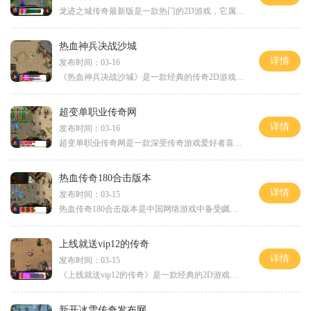
龙迹之城传奇最新版是一款热门的2D游戏，它属于角色扮演游戏的范畴，拥有万人在线的庞大玩家群体。玩家可以与其他玩家互动，体验到真实的社交与竞技乐趣。传奇游戏的玩法非常具
热血神兵决战沙城
详情
发布时间：03-16
《热血神兵决战沙城》是一款经典的传奇2D游戏，以角色扮演为主题，给玩家们带来了无与伦比的游戏体验。这款游戏采用了万人在线模式，让玩家们可以与全球的玩家互动，体验到真正
超变单职业传奇网
详情
发布时间：03-16
超变单职业传奇网是一款深受传奇游戏爱好者喜爱的网络游戏。该游戏以传奇为背景，打造了一个充满刺激和挑战的游戏世界玩家可以体验到经典传奇游戏的乐趣，同时还能充分享受到
热血传奇180合击版本
详情
发布时间：03-15
热血传奇180合击版本是中国网络游戏中备受瞩目的一款传奇类游戏，以其独特的游戏玩法和丰富的游戏内容而备受玩家喜爱。本文将为大家详细介绍热血传奇180合击版本的玩法内容。我
上线就送vip12的传奇
详情
发布时间：03-15
《上线就送vip12的传奇》是一款经典的2D游戏，是一款传奇类角色扮演游戏。该游戏以其丰富的玩法和独特的故事情节吸引了数万玩家的关注，成为了万人在线的热门游戏。在这个游戏中
新开冰雪传奇发布网