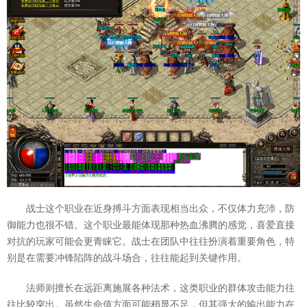
战士这个职业在近身搏斗方面表现相当出众，不仅体力充沛，防
御能力也很不错。这个职业最能体现那种热血沸腾的感觉，喜爱直接
对抗的玩家可能会更青睐它。战士在团队中往往扮演着重要角色，特
别是在需要冲锋陷阵的战斗场合，往往能起到关键作用。
法师则擅长在远距离施展各种法术，这类职业的群体攻击能力往
往比较突出。虽然生命值方面可能稍显不足，但其强大的输出能力在