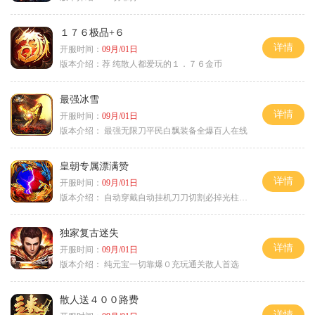
１７６极品+６
详情
开服时间：
09月/01日
版本介绍：
荐 纯散人都爱玩的１．７６金币
最强冰雪
详情
开服时间：
09月/01日
版本介绍：
最强无限刀平民白飘装备全爆百人在线
皇朝专属漂满赞
详情
开服时间：
09月/01日
版本介绍：
自动穿戴自动挂机刀刀切割必掉光柱自动
独家复古迷失
详情
开服时间：
09月/01日
版本介绍：
纯元宝一切靠爆０充玩通关散人首选
散人送４００路费
详情