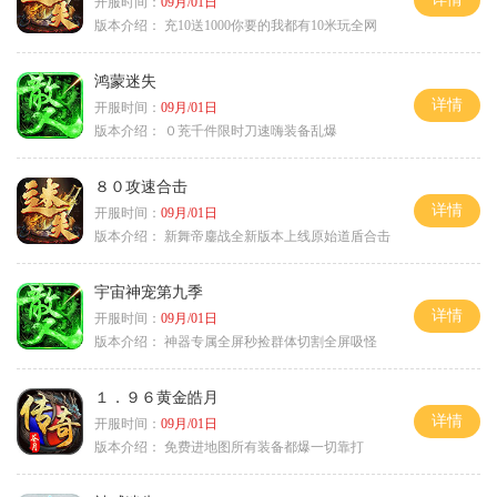
开服时间：
09月/01日
版本介绍：
充10送1000你要的我都有10米玩全网
鸿蒙迷失
详情
开服时间：
09月/01日
版本介绍：
０茺千件限时刀速嗨装备乱爆
８０攻速合击
详情
开服时间：
09月/01日
版本介绍：
新舞帝鏖战全新版本上线原始道盾合击
宇宙神宠第九季
详情
开服时间：
09月/01日
版本介绍：
神器专属全屏秒捡群体切割全屏吸怪
１．９６黄金皓月
详情
开服时间：
09月/01日
版本介绍：
免费进地图所有装备都爆一切靠打