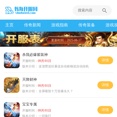
主页
传奇新闻
游戏指南
传奇装备
游戏
更新时间：2025-08-17
杀我必爆紫装神
详情
开服时间：
09月/01日
版本介绍：
送顶赞送狂暴送自动捡物送自动挂机
天降财神
详情
开服时间：
09月/01日
版本介绍：
全屏吸怪十万首爆永久？
宝宝专属
详情
开服时间：
09月/01日
版本介绍：
一切靠打