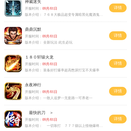
神威迷失
详情
开服时间：
09月/01日
版本介绍：
７６８大极品超变专属暗黑化魔酒鬼微变合击火
鼎鼎沉默
详情
开服时间：
09月/01日
版本介绍：
全新玩法·此生必玩
１８０轩辕火龙
详情
开服时间：
09月/01日
版本介绍：
装备好打爆率超高憋尿打宝不关爆率
永夜神行
详情
开服时间：
09月/01日
版本介绍：
┉散人追梦┉无套路┉可养老┉
最快的刀 ＞
详情
开服时间：
09月/01日
版本介绍：
一切靠打 ７７７级以上怪物爆终极 ＞