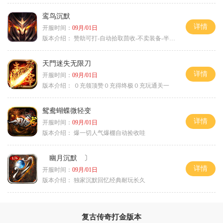
鸾鸟沉默
详情
开服时间：
09月/01日
版本介绍：
赞助可打-自动拾取茴收-不卖装备-半公益服
天門迷失无限刀
详情
开服时间：
09月/01日
版本介绍：
０充领顶赞０充得终极０充玩通关一
鸳鸯蝴蝶微轻变
详情
开服时间：
09月/01日
版本介绍：
爆一切人气爆棚自动捡收哇
幽月沉默 〕
详情
开服时间：
09月/01日
版本介绍：
独家沉默回忆经典耐玩长久
复古传奇打金版本