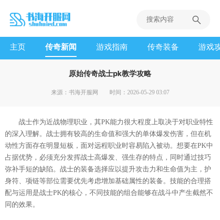
主页
传奇新闻
游戏指南
传奇装备
游戏
原始传奇战士pk教学攻略
来源：书海开服网
时间：2026-05-29 03:07
战士作为近战物理职业，其PK能力很大程度上取决于对职业特性
的深入理解。战士拥有较高的生命值和强大的单体爆发伤害，但在机
动性方面存在明显短板，面对远程职业时容易陷入被动。想要在PK中
占据优势，必须充分发挥战士高爆发、强生存的特点，同时通过技巧
弥补手短的缺陷。战士的装备选择应以提升攻击力和生命值为主，护
身符、项链等部位需要优先考虑增加基础属性的装备。技能的合理搭
配与运用是战士PK的核心，不同技能的组合能够在战斗中产生截然不
同的效果。