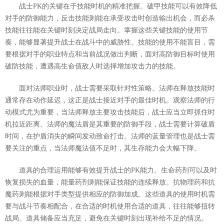
战士PK的关键在于技能时机的精准把握。破甲技能可以有效降低
对手的防御能力，反击技能则能在承受攻击时创造输出机会，而必杀
技能往往能在关键时刻决定战局走向。掌握这些关键技能的使用节
奏，能够显著提升战士在战斗中的威胁性。技能的使用不能盲目，需
要根据对手的职业特点和当前战况做出判断，面对高防御目标时使用
破防技能，遭遇高生命值敌人时选择增加攻击力的技能。
面对法师职业时，战士需要采取针对性策略。法师在释放技能时
通常存在动作延迟，这正是战士接近对手的最佳时机。观察法师的行
动模式尤为重要，当法师释放主要攻击技能后，战士应当立即抓住时
机拉近距离。法师的魔法盾是其重要的防御手段，战士需要计算破盾
时间，在护盾消失的瞬间发动致命打击。法师的蓝量管理也是战士需
要关注的重点，当法师魔法值不足时，其生存能力会大幅下降。
道具的合理运用能够有效提升战士的PK能力。生命药剂可以及时
恢复损失的血量，能量药剂则能保证技能的连续释放。抗物理药和抗
魔药则能根据对手类型提供相应的防御加成。这些道具的使用时机需
要与战斗节奏相配合，在合适的时机使用合适的道具，往往能够扭转
战局。道具储备应当充足，避免在关键时刻出现补给不足的情况。